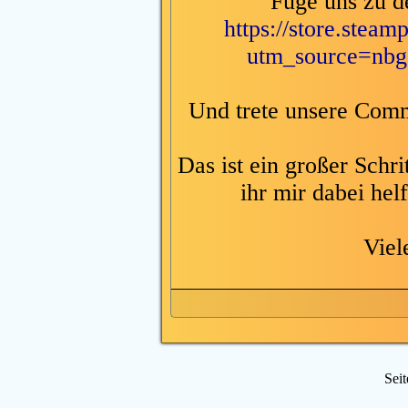
Füge uns zu d
https://store.ste
utm_source=nb
Und trete unsere Com
Das ist ein großer Schr
ihr mir dabei hel
Viel
Sei