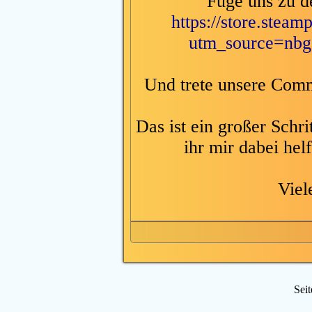
Füge uns zu d
https://store.ste
utm_source=nb
Und trete unsere Com
Das ist ein großer Schr
ihr mir dabei hel
Viel
Sei